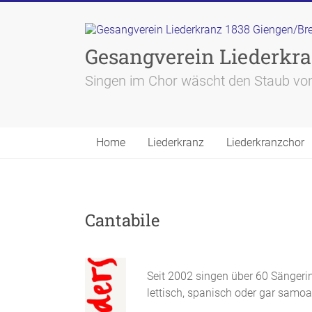
Skip
to
content
Gesangverein Liederkra
Singen im Chor wäscht den Staub von
Home
Liederkranz
Liederkranzchor
Cantabile
Seit 2002 singen über 60 Sängeri
lettisch, spanisch oder gar samoa