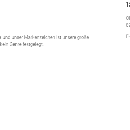
1
O
8
E
a und unser Markenzeichen ist unsere große
kein Genre festgelegt.