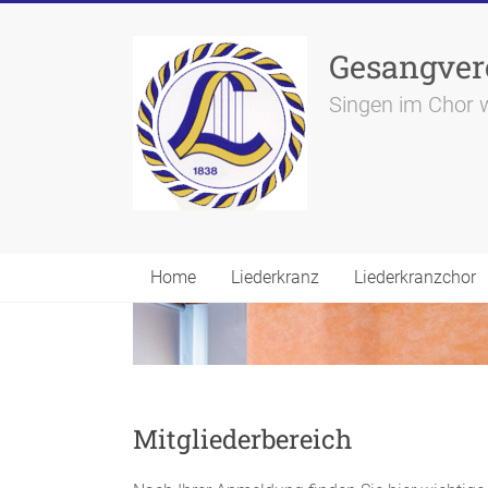
Skip
to
content
Gesangvere
Singen im Chor 
Home
Liederkranz
Liederkranzchor
Mitgliederbereich
Nach Ihrer Anmeldung finden Sie hier wichtige
rund um Ihren Verein
>>>
.