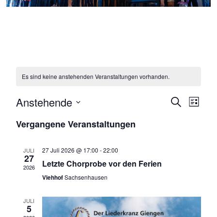
Es sind keine anstehenden Veranstaltungen vorhanden.
Anstehende
V
V
S
L
u
D
e
i
e
c
Vergangene Veranstaltungen
a
s
h
r
r
t
t
e
e
u
a
a
27 Juli 2026 @ 17:00
-
22:00
JULI
m
27
n
w
Letzte Chorprobe vor den Ferien
n
2026
ä
s
Viehhof
Sachsenhausen
s
h
l
t
t
e
JULI
5
a
n