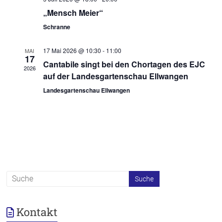
-
n
„Mensch Meier“
N
Schranne
d
a
A
17 Mai 2026 @ 10:30
-
11:00
MAI
v
17
n
Cantabile singt bei den Chortagen des EJC
2026
i
auf der Landesgartenschau Ellwangen
s
g
Landesgartenschau Ellwangen
i
a
c
t
h
i
t
o
e
n
n
,
Kontakt
N