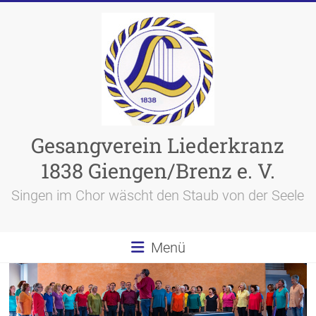
Skip
to
content
Gesangverein Liederkranz
1838 Giengen/Brenz e. V.
Singen im Chor wäscht den Staub von der Seele
Menü