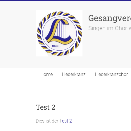
Skip
to
content
Gesangvere
Singen im Chor 
Home
Liederkranz
Liederkranzchor
Test 2
Dies ist der T
est 2