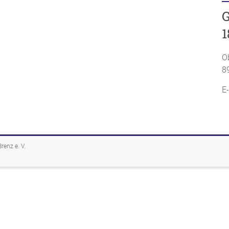
G
1
O
8
E
enz e. V.