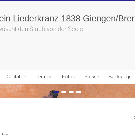
in Liederkranz 1838 Giengen/Bren
wäscht den Staub von der Seele
Cantabile
Termine
Fotos
Presse
Backstage
nden.