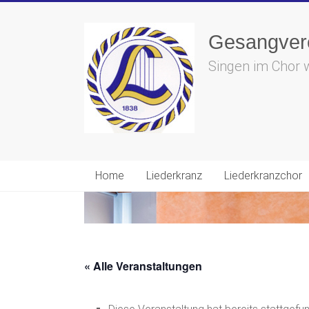
Skip
to
content
Gesangvere
Singen im Chor 
Home
Liederkranz
Liederkranzchor
« Alle Veranstaltungen
Diese Veranstaltung hat bereits stattgefu