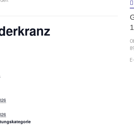
G
ederkranz
1
O
8
E
S
2026
2026
ltungskategorie