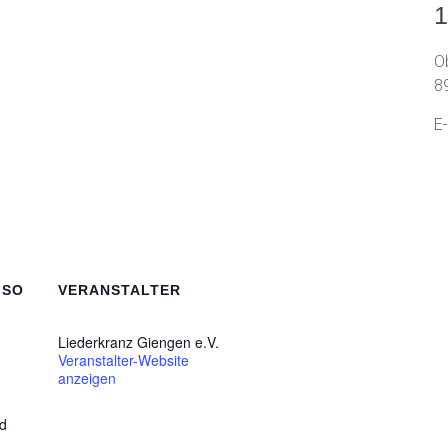
1
O
8
E
GSO
VERANSTALTER
Liederkranz Giengen e.V.
Veranstalter-Website
anzeigen
d