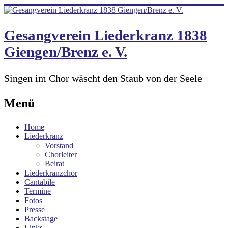
Skip
to
content
Gesangverein Liederkranz 1838
Giengen/Brenz e. V.
Singen im Chor wäscht den Staub von der Seele
Menü
Home
Liederkranz
Vorstand
Chorleiter
Beirat
Liederkranzchor
Cantabile
Termine
Fotos
Presse
Backstage
Links