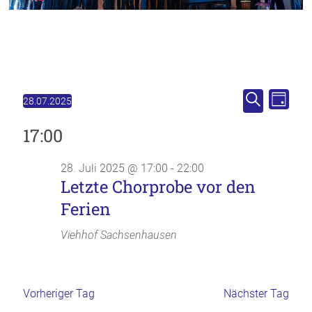
V
V
Veranstaltungen
28.07.2025
T
D
S
e
e
a
für
a
17:00
u
g
r
t
r
c
28.
u
h
a
a
28. Juli 2025 @ 17:00
-
22:00
m
Juli
e
Letzte Chorprobe vor den
w
n
n
2025
ä
Ferien
s
h
s
l
t
Viehhof
Sachsenhausen
t
e
a
n
a
.
l
l
Vorheriger Tag
Nächster Tag
t