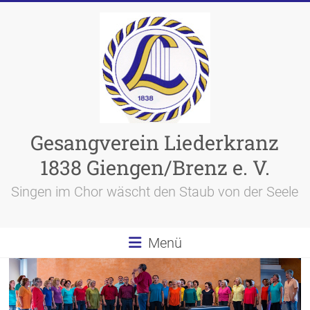
Skip
to
content
Gesangverein Liederkranz
1838 Giengen/Brenz e. V.
Singen im Chor wäscht den Staub von der Seele
Menü