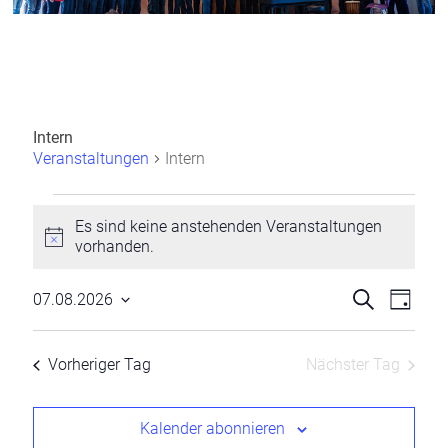
Intern
Veranstaltungen
Intern
Veranstaltungen
Es sind keine anstehenden Veranstaltungen
für
H
vorhanden.
i
7.
n
V
V
S
07.08.2026
w
T
August
u
D
e
a
e
e
c
a
2026
i
g
h
t
r
Vorheriger Tag
Nächster Tag
r
s
e
u
a
m
a
w
n
Kalender abonnieren
n
ä